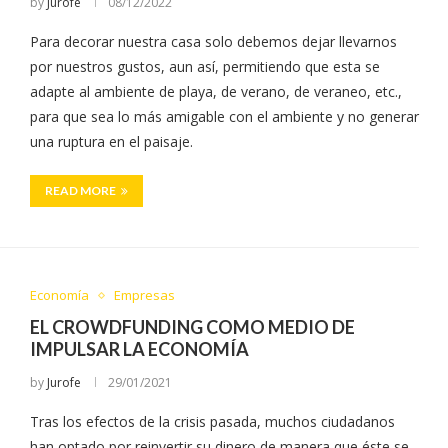
by
Jurofe
08/12/2022
Para decorar nuestra casa solo debemos dejar llevarnos
por nuestros gustos, aun así, permitiendo que esta se
adapte al ambiente de playa, de verano, de veraneo, etc.,
para que sea lo más amigable con el ambiente y no generar
una ruptura en el paisaje.
READ MORE
Economía
Empresas
EL CROWDFUNDING COMO MEDIO DE
IMPULSAR LA ECONOMÍA
by
Jurofe
29/01/2021
Tras los efectos de la crisis pasada, muchos ciudadanos
han optado por reinvertir su dinero de manera que éste se